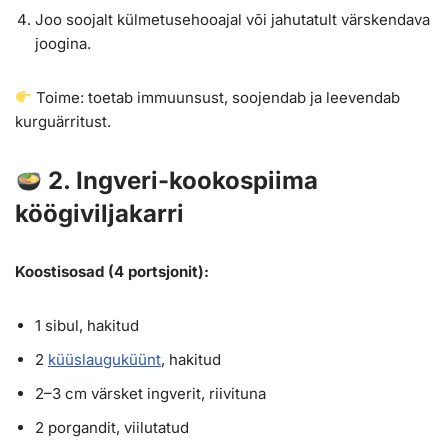
Joo soojalt külmetusehooajal või jahutatult värskendava
joogina.
Toime: toetab immuunsust, soojendab ja leevendab
kurguärritust.
2. Ingveri-kookospiima
köögiviljakarri
Koostisosad (4 portsjonit):
1 sibul, hakitud
2
küüslauguküünt
, hakitud
2–3 cm värsket ingverit, riivituna
2 porgandit, viilutatud