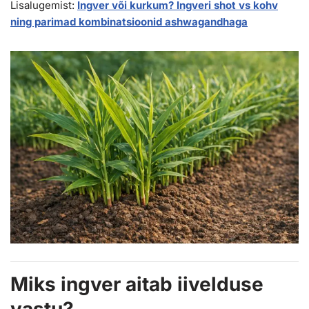
Lisalugemist:
Ingver või kurkum? Ingveri shot vs kohv
ning parimad kombinatsioonid ashwagandhaga
Miks ingver aitab iivelduse