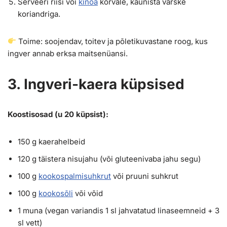
Serveeri riisi või
kinoa
kõrvale, kaunista värske
koriandriga.
Toime: soojendav, toitev ja põletikuvastane roog, kus
ingver annab erksa maitsenüansi.
3. Ingveri-kaera küpsised
Koostisosad (u 20 küpsist):
150 g kaerahelbeid
120 g täistera nisujahu (või gluteenivaba jahu segu)
100 g
kookospalmisuhkrut
või pruuni suhkrut
100 g
kookosõli
või võid
1 muna (vegan variandis 1 sl jahvatatud linaseemneid + 3
sl vett)