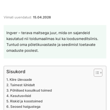
Viimati uuendatud:
15.04.2026
Ingver – terava maitsega juur, mida on sajandeid
kasutatud nii toidumaailmas kui ka loodusmeditsiinis.
Tuntud oma põletikuvastaste ja seedimist toetavate
omaduste poolest.
Sisukord
Kiire ülevaade
Taimest lühidalt
Põhilised kasulikud toimed
Kasutusviisid
Riskid ja koostoimed
Seosed haigustega