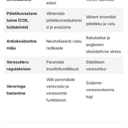
edasi
Põletikuvastane
Vähendab
Vähem kroonilist
toime (COX,
põletikumediaatorei
põletikku ja valu
tsütokiinid)
d ja ensüüme
Rakukaitse ja
Antioksüdantne
Neutraliseerib vabu
aeglasem
mõju
radikaale
oksüdatiivne stress
Veresuhkru
Parandab
Stabiilsem
regulatsioon
insuliinitundlikkust
veresuhkur
Võib parandada
Südame-
Vereringe
verevoolu ja
veresoonkonna
toetamine
veresoonte
tugi
funktsiooni