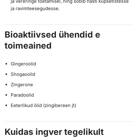
ja vereringe toetamisel, ning sobib hästi küpsetistesse
ja ravimteesegudesse.
Bioaktiivsed ühendid
e
toimeained
Gingeroolid
Shogaoolid
Zingerone
Paradoolid
Eeterlikud õlid (zingibereen jt)
Kuidas ingver tegelikult