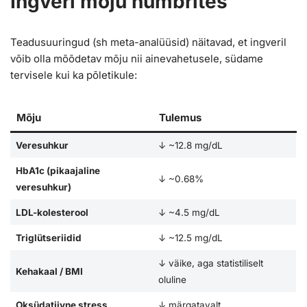
Ingveri mõju numbrites
Teadusuuringud (sh meta-analüüsid) näitavad, et ingveril
võib olla mõõdetav mõju nii ainevahetusele, südame
tervisele kui ka põletikule:
Mõju
Tulemus
Veresuhkur
↓ ~12.8 mg/dL
HbA1c (pikaajaline
↓ ~0.68%
veresuhkur)
LDL-kolesterool
↓ ~4.5 mg/dL
Triglütseriidid
↓ ~12.5 mg/dL
↓ väike, aga statistiliselt
Kehakaal / BMI
oluline
Oksüdatiivne stress
↓ märgatavalt