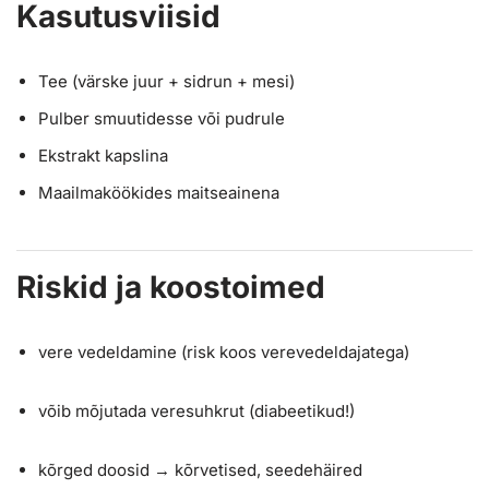
Kasutusviisid
Tee (värske juur + sidrun + mesi)
Pulber smuutidesse või pudrule
Ekstrakt kapslina
Maailmaköökides maitseainena
Riskid ja koostoimed
vere vedeldamine (risk koos verevedeldajatega)
võib mõjutada veresuhkrut (diabeetikud!)
kõrged doosid → kõrvetised, seedehäired