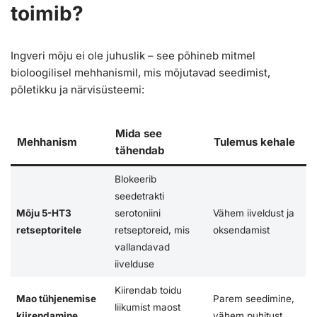
toimib?
Ingveri mõju ei ole juhuslik – see põhineb mitmel
bioloogilisel mehhanismil, mis mõjutavad seedimist,
põletikku ja närvisüsteemi:
Mida see
Mehhanism
Tulemus kehale
tähendab
Blokeerib
seedetrakti
Mõju 5-HT3
serotoniini
Vähem iiveldust ja
retseptoritele
retseptoreid, mis
oksendamist
vallandavad
iivelduse
Kiirendab toidu
Mao tühjenemise
Parem seedimine,
liikumist maost
kiirendamine
vähem puhitust