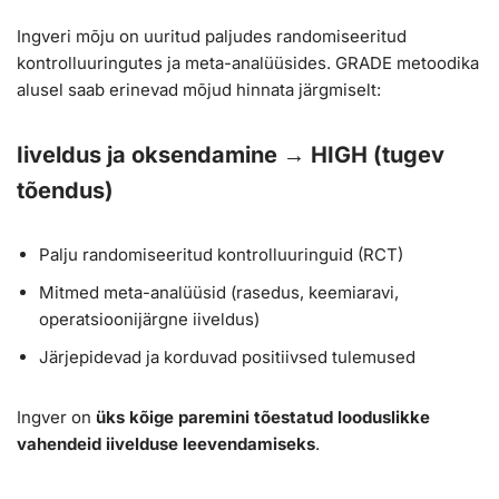
Ingveri mõju on uuritud paljudes randomiseeritud
kontrolluuringutes ja meta-analüüsides. GRADE metoodika
alusel saab erinevad mõjud hinnata järgmiselt:
Iiveldus ja oksendamine →
HIGH (tugev
tõendus)
Palju randomiseeritud kontrolluuringuid (RCT)
Mitmed meta-analüüsid (rasedus, keemiaravi,
operatsioonijärgne iiveldus)
Järjepidevad ja korduvad positiivsed tulemused
Ingver on
üks kõige paremini tõestatud looduslikke
vahendeid iivelduse leevendamiseks
.