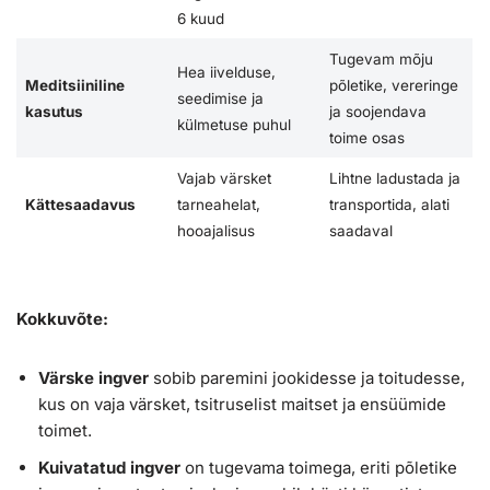
6 kuud
Tugevam mõju
Hea iivelduse,
Meditsiiniline
põletike, vereringe
seedimise ja
kasutus
ja soojendava
külmetuse puhul
toime osas
Vajab värsket
Lihtne ladustada ja
Kättesaadavus
tarneahelat,
transportida, alati
hooajalisus
saadaval
Kokkuvõte:
Värske ingver
sobib paremini jookidesse ja toitudesse,
kus on vaja värsket, tsitruselist maitset ja ensüümide
toimet.
Kuivatatud ingver
on tugevama toimega, eriti põletike