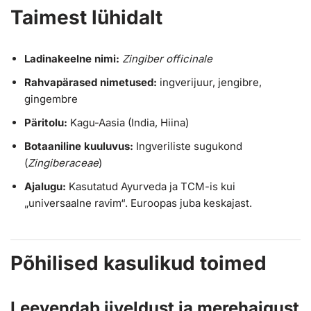
Taimest lühidalt
Ladinakeelne nimi:
Zingiber officinale
Rahvapärased nimetused:
ingverijuur, jengibre,
gingembre
Päritolu:
Kagu-Aasia (India, Hiina)
Botaaniline kuuluvus:
Ingveriliste sugukond
(
Zingiberaceae
)
Ajalugu:
Kasutatud Ayurveda ja TCM-is kui
„universaalne ravim“. Euroopas juba keskajast.
Põhilised kasulikud toimed
Leevendab iiveldust ja merehaigust