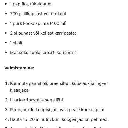
1 paprika, tükeldatud
200 g lillkapsast või brokolit
1 purk kookospiima (400 ml)
2 sl punast või kollast karripastat
1 sl õli
Maitseks soola, pipart, koriandrit
Valmistamine:
Kuumuta pannil õli, prae sibul, küüslauk ja ingver
klaasjaks.
Lisa karripasta ja sega läbi.
Pane juurde köögiviljad, vala peale kookospiim.
Hauta 15–20 minutit, kuni köögiviljad on pehmed.