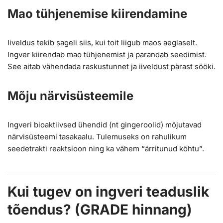
Mao tühjenemise kiirendamine
Iiveldus tekib sageli siis, kui toit liigub maos aeglaselt.
Ingver kiirendab mao tühjenemist ja parandab seedimist.
See aitab vähendada raskustunnet ja iiveldust pärast sööki.
Mõju närvisüsteemile
Ingveri bioaktiivsed ühendid (nt gingeroolid) mõjutavad
närvisüsteemi tasakaalu. Tulemuseks on rahulikum
seedetrakti reaktsioon ning ka vähem “ärritunud kõhtu”.
Kui tugev on ingveri teaduslik
tõendus? (GRADE hinnang)