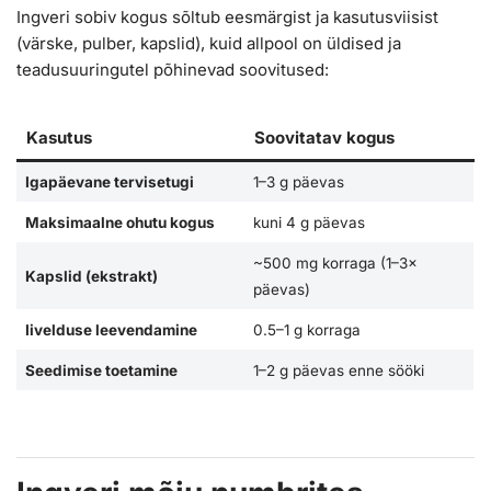
Ingveri sobiv kogus sõltub eesmärgist ja kasutusviisist
(värske, pulber, kapslid), kuid allpool on üldised ja
teadusuuringutel põhinevad soovitused:
Kasutus
Soovitatav kogus
Igapäevane tervisetugi
1–3 g päevas
Maksimaalne ohutu kogus
kuni 4 g päevas
~500 mg korraga (1–3×
Kapslid (ekstrakt)
päevas)
Iivelduse leevendamine
0.5–1 g korraga
Seedimise toetamine
1–2 g päevas enne sööki