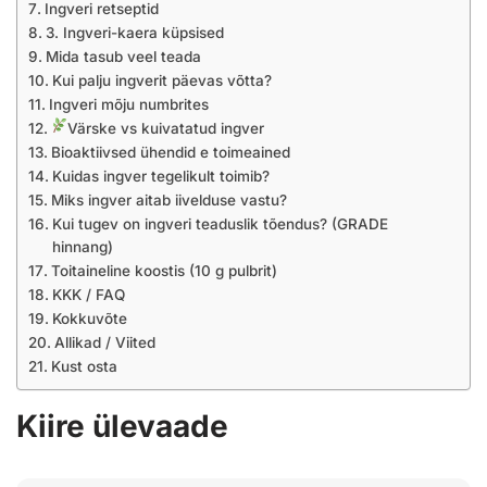
Ingveri retseptid
3. Ingveri-kaera küpsised
Mida tasub veel teada
Kui palju ingverit päevas võtta?
Ingveri mõju numbrites
Värske vs kuivatatud ingver
Bioaktiivsed ühendid e toimeained
Kuidas ingver tegelikult toimib?
Miks ingver aitab iivelduse vastu?
Kui tugev on ingveri teaduslik tõendus? (GRADE
hinnang)
Toitaineline koostis (10 g pulbrit)
KKK / FAQ
Kokkuvõte
Allikad / Viited
Kust osta
Kiire ülevaade