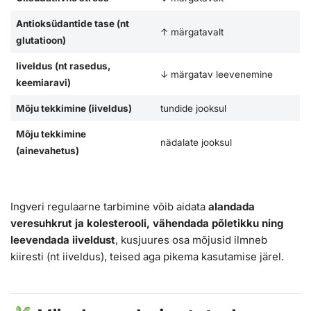
Antioksüdantide tase (nt
↑ märgatavalt
glutatioon)
Iiveldus (nt rasedus,
↓ märgatav leevenemine
keemiaravi)
Mõju tekkimine (iiveldus)
tundide jooksul
Mõju tekkimine
nädalate jooksul
(ainevahetus)
Ingveri regulaarne tarbimine võib aidata
alandada
veresuhkrut ja kolesterooli, vähendada põletikku ning
leevendada iiveldust
, kusjuures osa mõjusid ilmneb
kiiresti (nt iiveldus), teised aga pikema kasutamise järel.