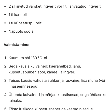
2 sl riivitud värsket ingverit või 1 tl jahvatatud ingverit
1 tl kaneeli
1 tl küpsetuspulbrit
Näpuots soola
Valmistamine:
Kuumuta ahi 180 °C-ni.
Sega kausis kuivained: kaerahelbed, jahu,
küpsetuspulber, sool, kaneel ja ingver.
Teises kausis vahusta suhkur ja rasvaine, lisa muna (või
linaseemnesegu).
Ühenda kuivained ja märjad koostisosad, sega ühtlaseks
tainaks.
Tõsta lusikaga küpsetuspaberiga kaetud plaadile