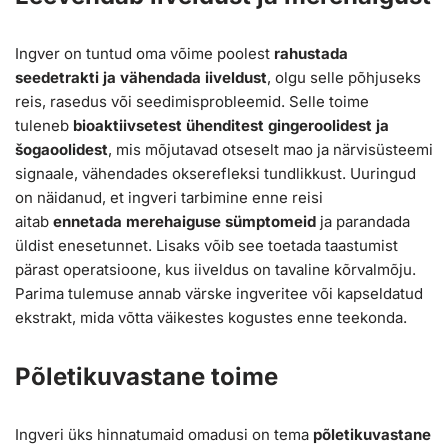
Ingver on tuntud oma võime poolest
rahustada
seedetrakti ja vähendada iiveldust
, olgu selle põhjuseks
reis, rasedus või seedimisprobleemid. Selle toime
tuleneb
bioaktiivsetest ühenditest gingeroolidest ja
šogaoolidest
, mis mõjutavad otseselt mao ja närvisüsteemi
signaale, vähendades okserefleksi tundlikkust. Uuringud
on näidanud, et ingveri tarbimine enne reisi
aitab
ennetada merehaiguse sümptomeid
ja parandada
üldist enesetunnet. Lisaks võib see toetada taastumist
pärast operatsioone, kus iiveldus on tavaline kõrvalmõju.
Parima tulemuse annab värske ingveritee või kapseldatud
ekstrakt, mida võtta väikestes kogustes enne teekonda.
Põletikuvastane toime
Ingveri üks hinnatumaid omadusi on tema
põletikuvastane