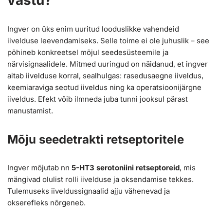
vastu?
Ingver on üks enim uuritud looduslikke vahendeid
iivelduse leevendamiseks. Selle toime ei ole juhuslik – see
põhineb konkreetsel mõjul seedesüsteemile ja
närvisignaalidele. Mitmed uuringud on näidanud, et ingver
aitab iivelduse korral, sealhulgas: rasedusaegne iiveldus,
keemiaraviga seotud iiveldus ning ka operatsioonijärgne
iiveldus. Efekt võib ilmneda juba tunni jooksul pärast
manustamist.
Mõju seedetrakti retseptoritele
Ingver mõjutab nn
5-HT3 serotoniini retseptoreid
, mis
mängivad olulist rolli iivelduse ja oksendamise tekkes.
Tulemuseks iiveldussignaalid ajju vähenevad ja
okserefleks nõrgeneb.