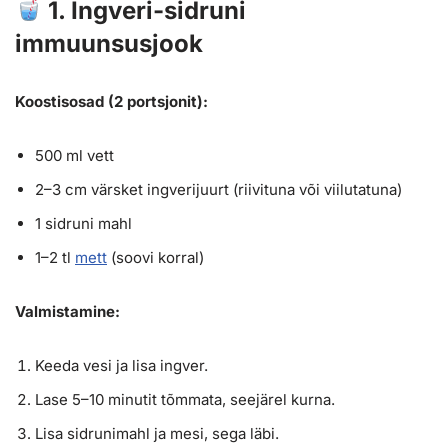
1. Ingveri-sidruni
immuunsusjook
Koostisosad (2 portsjonit):
500 ml vett
2–3 cm värsket ingverijuurt (riivituna või viilutatuna)
1 sidruni mahl
1–2 tl
mett
(soovi korral)
Valmistamine:
Keeda vesi ja lisa ingver.
Lase 5–10 minutit tõmmata, seejärel kurna.
Lisa sidrunimahl ja mesi, sega läbi.