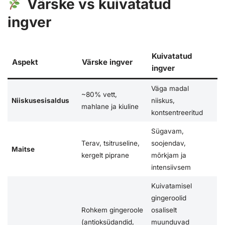
Värske vs kuivatatud
ingver
Kuivatatud
Aspekt
Värske ingver
ingver
Väga madal
~80% vett,
Niiskusesisaldus
niiskus,
mahlane ja kiuline
kontsentreeritud
Sügavam,
Terav, tsitruseline,
soojendav,
Maitse
kergelt piprane
mõrkjam ja
intensiivsem
Kuivatamisel
gingeroolid
Rohkem gingeroole
osaliselt
(antioksüdandid,
muunduvad