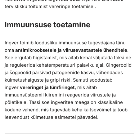
tervislikku toitumist vereringe toetamisel.
Immuunsuse toetamine
Ingver toimib loodusliku immuunsuse tugevdajana tänu
oma
antimikroobsetele ja viirusevastastele ühenditele
.
See ergutab higistamist, mis aitab kehal väljutada toksiine
ja reguleerida kehatemperatuuri palaviku ajal. Gingeroolid
ja šogaoolid pärsivad patogeenide kasvu, vähendades
külmetushaiguste ja gripi riski. Samuti soodustab
ingver
vereringet ja lümfiringet
, mis aitab
immuunsüsteemil kiiremini reageerida viirustele ja
põletikele. Tassi soe ingveritee meega on klassikaline
kodune vahend, mis tugevdab keha kaitsevõimet ja toob
leevendust külmetuse esimestel päevadel.