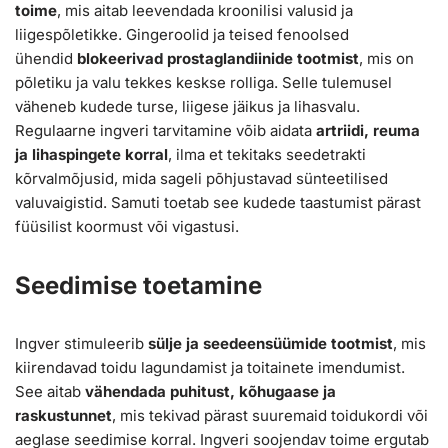
toime
, mis aitab leevendada kroonilisi valusid ja
liigespõletikke. Gingeroolid ja teised fenoolsed
ühendid
blokeerivad prostaglandiinide tootmist
, mis on
põletiku ja valu tekkes keskse rolliga. Selle tulemusel
väheneb kudede turse, liigese jäikus ja lihasvalu.
Regulaarne ingveri tarvitamine võib aidata
artriidi, reuma
ja lihaspingete korral
, ilma et tekitaks seedetrakti
kõrvalmõjusid, mida sageli põhjustavad sünteetilised
valuvaigistid. Samuti toetab see kudede taastumist pärast
füüsilist koormust või vigastusi.
Seedimise toetamine
Ingver stimuleerib
sülje ja seedeensüümide tootmist
, mis
kiirendavad toidu lagundamist ja toitainete imendumist.
See aitab
vähendada puhitust, kõhugaase ja
raskustunnet
, mis tekivad pärast suuremaid toidukordi või
aeglase seedimise korral. Ingveri soojendav toime ergutab