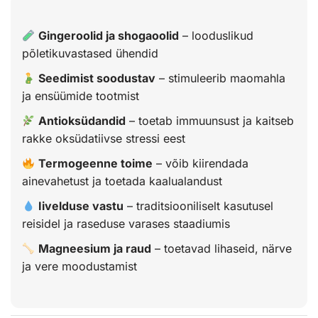
Gingeroolid ja shogaoolid
– looduslikud
põletikuvastased ühendid
Seedimist soodustav
– stimuleerib maomahla
ja ensüümide tootmist
Antioksüdandid
– toetab immuunsust ja kaitseb
rakke oksüdatiivse stressi eest
Termogeenne toime
– võib kiirendada
ainevahetust ja toetada kaalualandust
Iivelduse vastu
– traditsiooniliselt kasutusel
reisidel ja raseduse varases staadiumis
Magneesium ja raud
– toetavad lihaseid, närve
ja vere moodustamist