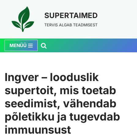
SUPERTAIMED
Skip
to
TERVIS ALGAB TEADMISEST
content
MENÜÜ
Ingver – looduslik
supertoit, mis toetab
seedimist, vähendab
põletikku ja tugevdab
immuunsust