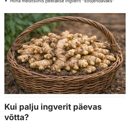
Hiina meditsiinis peetakse ingverit “soojendavaks”
Kui palju ingverit päevas
võtta?