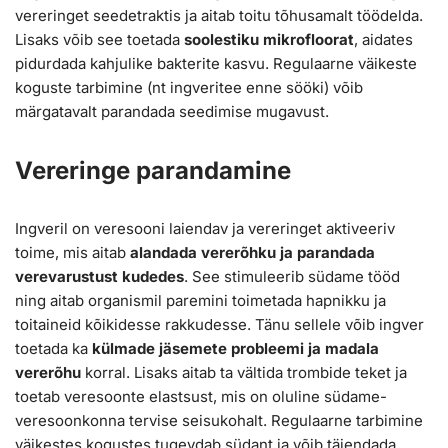
vereringet seedetraktis ja aitab toitu tõhusamalt töödelda.
Lisaks võib see toetada
soolestiku mikrofloorat
, aidates
pidurdada kahjulike bakterite kasvu. Regulaarne väikeste
koguste tarbimine (nt ingveritee enne sööki) võib
märgatavalt parandada seedimise mugavust.
Vereringe parandamine
Ingveril on veresooni laiendav ja vereringet aktiveeriv
toime, mis aitab
alandada vererõhku ja parandada
verevarustust kudedes
. See stimuleerib südame tööd
ning aitab organismil paremini toimetada hapnikku ja
toitaineid kõikidesse rakkudesse. Tänu sellele võib ingver
toetada ka
külmade jäsemete probleemi ja madala
vererõhu
korral. Lisaks aitab ta vältida trombide teket ja
toetab veresoonte elastsust, mis on oluline südame-
veresoonkonna tervise seisukohalt. Regulaarne tarbimine
väikestes kogustes tugevdab südant ja võib täiendada