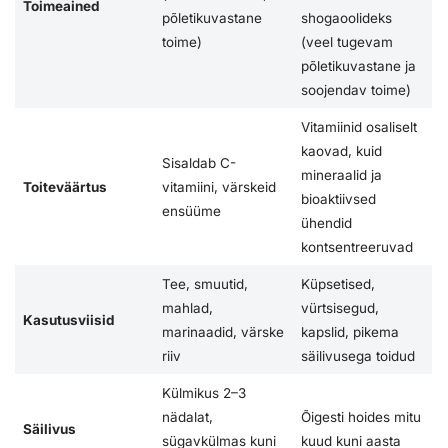
Toimeained
põletikuvastane
shogaoolideks
toime)
(veel tugevam
põletikuvastane ja
soojendav toime)
Vitamiinid osaliselt
kaovad, kuid
Sisaldab C-
mineraalid ja
Toiteväärtus
vitamiini, värskeid
bioaktiivsed
ensüüme
ühendid
kontsentreeruvad
Tee, smuutid,
Küpsetised,
mahlad,
vürtsisegud,
Kasutusviisid
marinaadid, värske
kapslid, pikema
riiv
säilivusega toidud
Külmikus 2–3
nädalat,
Õigesti hoides mitu
Säilivus
sügavkülmas kuni
kuud kuni aasta