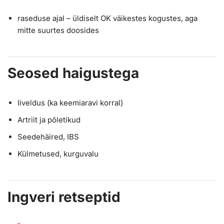
raseduse ajal – üldiselt OK väikestes kogustes, aga
mitte suurtes doosides
Seosed haigustega
Iiveldus (ka keemiaravi korral)
Artriit ja põletikud
Seedehäired, IBS
Külmetused, kurguvalu
Ingveri retseptid