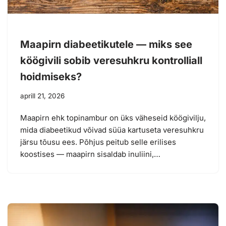
Maapirn diabeetikutele — miks see
köögivili sobib veresuhkru kontrolliall
hoidmiseks?
aprill 21, 2026
Maapirn ehk topinambur on üks väheseid köögivilju,
mida diabeetikud võivad süüa kartuseta veresuhkru
järsu tõusu ees. Põhjus peitub selle erilises
koostises — maapirn sisaldab inuliini,…