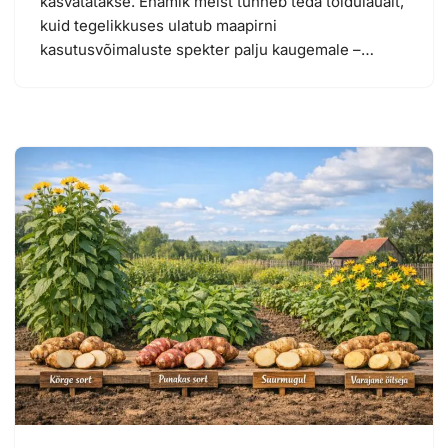
kasvatatakse. Enamik meist tunneb teda toidulaualt,
kuid tegelikkuses ulatub maapirni
kasutusvõimaluste spekter palju kaugemale –…