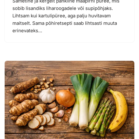
Sametine ja kergelt pähkline maapirni püree, mis
sobib lisandiks liharoogadele või supipõhjaks.
Lihtsam kui kartulipüree, aga palju huvitavam
maitselt. Sama põhiretsepti saab lihtsasti muuta
erinevateks…