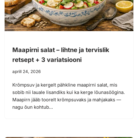
Maapirni salat – lihtne ja tervislik
retsept + 3 variatsiooni
aprill 24, 2026
Krõmpsuv ja kergelt pähkline maapirni salat, mis
sobib nii lauale lisandiks kui ka kerge lõunasöögina.
Maapirn jääb toorelt krõmpsuvaks ja mahjakaks —
nagu õun kohtub…