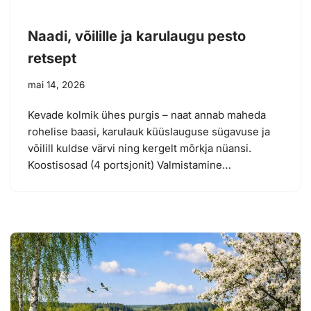
Naadi, võilille ja karulaugu pesto
retsept
mai 14, 2026
Kevade kolmik ühes purgis – naat annab maheda
rohelise baasi, karulauk küüslauguse sügavuse ja
võilill kuldse värvi ning kergelt mõrkja nüansi.
Koostisosad (4 portsjonit) Valmistamine…