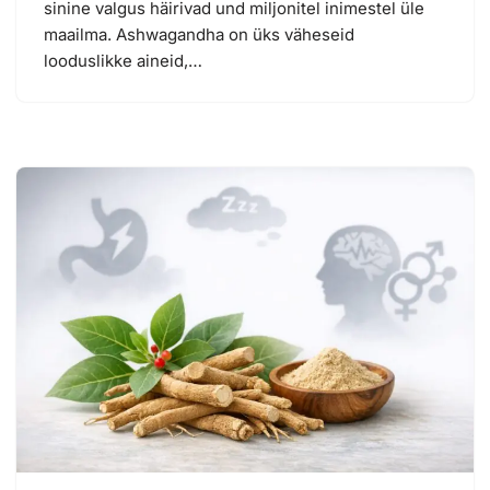
sinine valgus häirivad und miljonitel inimestel üle
maailma. Ashwagandha on üks väheseid
looduslikke aineid,…