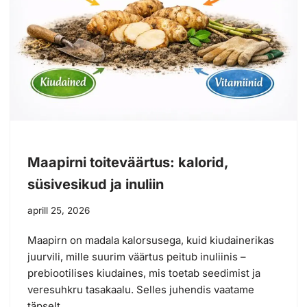
Maapirni toiteväärtus: kalorid,
süsivesikud ja inuliin
aprill 25, 2026
Maapirn on madala kalorsusega, kuid kiudainerikas
juurvili, mille suurim väärtus peitub inuliinis –
prebiootilises kiudaines, mis toetab seedimist ja
veresuhkru tasakaalu. Selles juhendis vaatame
täpselt,…