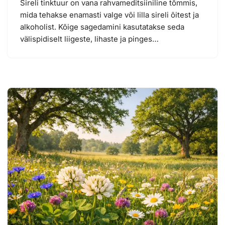
Sireli tinktuur on vana rahvameditsiiniline tõmmis,
mida tehakse enamasti valge või lilla sireli õitest ja
alkoholist. Kõige sagedamini kasutatakse seda
välispidiselt liigeste, lihaste ja pinges…