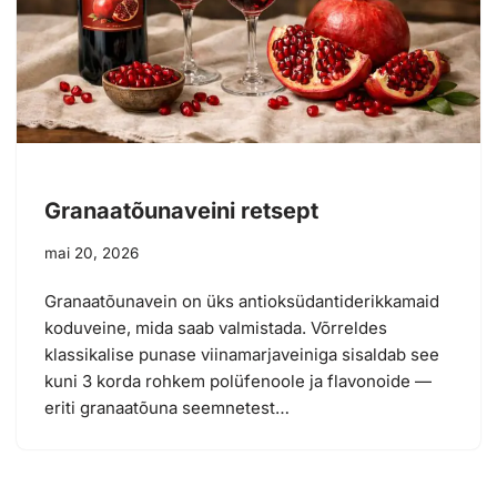
Granaatõunaveini retsept
mai 20, 2026
Granaatõunavein on üks antioksüdantiderikkamaid
koduveine, mida saab valmistada. Võrreldes
klassikalise punase viinamarjaveiniga sisaldab see
kuni 3 korda rohkem polüfenoole ja flavonoide —
eriti granaatõuna seemnetest…