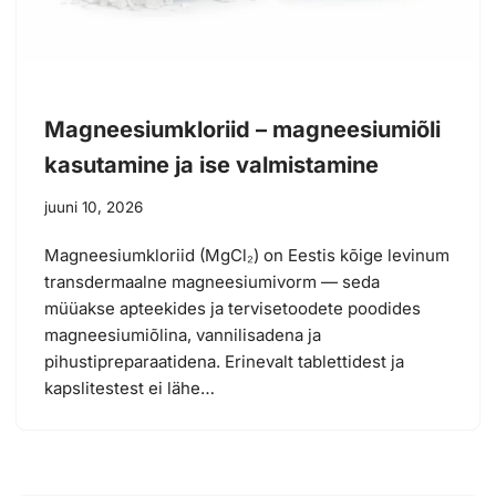
Magneesiumkloriid – magneesiumiõli
kasutamine ja ise valmistamine
juuni 10, 2026
Magneesiumkloriid (MgCl₂) on Eestis kõige levinum
transdermaalne magneesiumivorm — seda
müüakse apteekides ja tervisetoodete poodides
magneesiumiõlina, vannilisadena ja
pihustipreparaatidena. Erinevalt tablettidest ja
kapslitestest ei lähe…