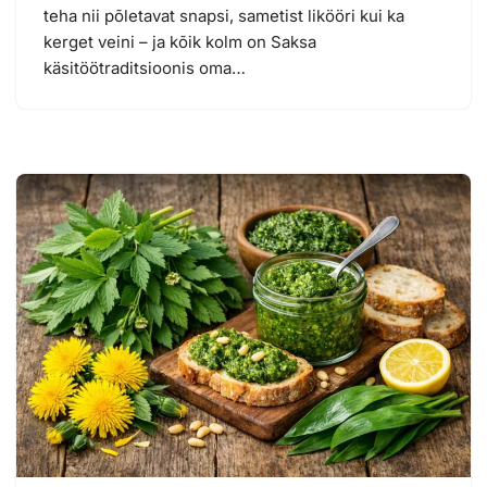
teha nii põletavat snapsi, sametist likööri kui ka
kerget veini – ja kõik kolm on Saksa
käsitöötraditsioonis oma…