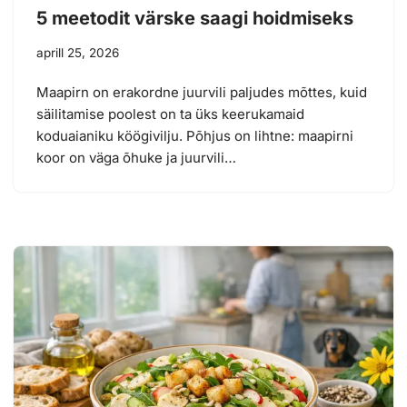
5 meetodit värske saagi hoidmiseks
aprill 25, 2026
Maapirn on erakordne juurvili paljudes mõttes, kuid
säilitamise poolest on ta üks keerukamaid
koduaianiku köögivilju. Põhjus on lihtne: maapirni
koor on väga õhuke ja juurvili…