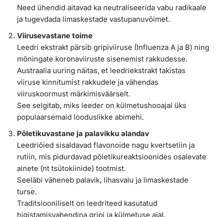
Need ühendid aitavad ka neutraliseerida vabu radikaale
ja tugevdada limaskestade vastupanuvõimet.
Viirusevastane toime
Leedri ekstrakt pärsib gripiviiruse (Influenza A ja B) ning
mõningate koronaviiruste sisenemist rakkudesse.
Austraalia uuring näitas, et leedriekstrakt takistas
viiruse kinnitumist rakkudele ja vähendas
viiruskoormust märkimisväärselt.
See selgitab, miks leeder on külmetushooajal üks
populaarsemaid looduslikke abimehi.
Põletikuvastane ja palavikku alandav
Leedriõied sisaldavad flavonoide nagu kvertsetiin ja
rutiin, mis pidurdavad põletikureaktsioonides osalevate
ainete (nt tsütokiinide) tootmist.
Seeläbi väheneb palavik, lihasvalu ja limaskestade
turse.
Traditsiooniliselt on leedriteed kasutatud
higistamisvahendina gripi ja külmetuse ajal.