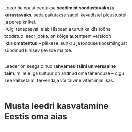
Leedrišampust peetakse
seedimist soodustavaks ja
karastavaks
, seda pakutakse sageli kevadistel pidustustel
ja perepiknikel.
Kuigi tänapäeval leiab Hispaania turult ka käsitööna
toodetud leedrijooke, on kõige autentsem versioon
ikka
omatehtud
– päikese, suhkru ja looduse koosmängust
sündinud kihisev kevade maitse.
Leeder on seega olnud
rahvameditsiini universaalne
taim
, millele iga kultuur on andnud oma tähenduse – olgu
see kaitsetaim, tervendaja või talvine vitamiiniallikas.
Musta leedri kasvatamine
Eestis oma aias