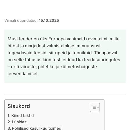
Viimati uuendatud:
15.10.2025
Must leeder on üks Euroopa vanimaid ravimtaimi, mille
õitest ja marjadest valmistatakse immuunsust
tugevdavaid teesid, siirupeid ja toonikuid. Tänapäeval
on selle tõhusus kinnitust leidnud ka teadusuuringutes
– eriti viiruste, põletike ja külmetushaiguste
leevendamisel.
Sisukord
Kiired faktid
Lühidalt
Põhilised kasulikud toimed