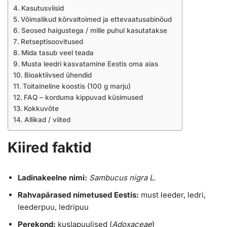
Kasutusviisid
Võimalikud kõrvaltoimed ja ettevaatusabinõud
Seosed haigustega / mille puhul kasutatakse
Retseptisoovitused
Mida tasub veel teada
Musta leedri kasvatamine Eestis oma aias
Bioaktiivsed ühendid
Toitaineline koostis (100 g marju)
FAQ – korduma kippuvad küsimused
Kokkuvõte
Allikad / viited
Kiired faktid
Ladinakeelne nimi:
Sambucus nigra L.
Rahvapärased nimetused Eestis:
must leeder, ledri,
leederpuu, ledripuu
Perekond:
kuslapuulised (
Adoxaceae
)