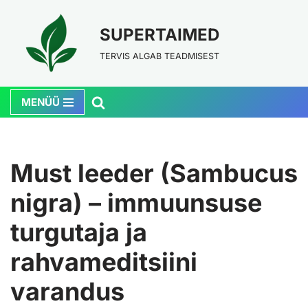
SUPERTAIMED
Skip
to
TERVIS ALGAB TEADMISEST
content
MENÜÜ
Must leeder (Sambucus
nigra) – immuunsuse
turgutaja ja
rahvameditsiini
varandus