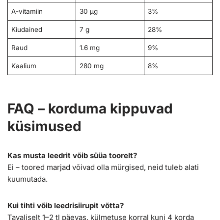
A-vitamiin
30 µg
3%
Kiudained
7 g
28%
Raud
1.6 mg
9%
Kaalium
280 mg
8%
FAQ – korduma kippuvad
küsimused
Kas musta leedrit võib süüa toorelt?
Ei – toored marjad võivad olla mürgised, neid tuleb alati
kuumutada.
Kui tihti võib leedrisiirupit võtta?
Tavaliselt 1–2 tl päevas, külmetuse korral kuni 4 korda