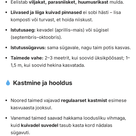
Eelistab
viljakat, parasniisket, huumusrikast
mulda.
Liivased ja liiga kuivad pinnased
ei sobi hästi – lisa
komposti või turvast, et hoida niiskust.
Istutusaeg:
kevadel (aprillis–mais) või sügisel
(septembris–oktoobris).
Istutussügavus:
sama sügavale, nagu taim potis kasvas.
Taimede vahe:
2–3 meetrit, kui soovid üksikpõõsast; 1–
1,5 m, kui soovid hekina kasvatada.
Kastmine ja hooldus
Noored taimed vajavad
regulaarset kastmist
esimese
kasvuaasta jooksul.
Vanemad taimed saavad hakkama loodusliku vihmaga,
kuid
kuivadel suvedel
tasub kasta kord nädalas
sügavuti.