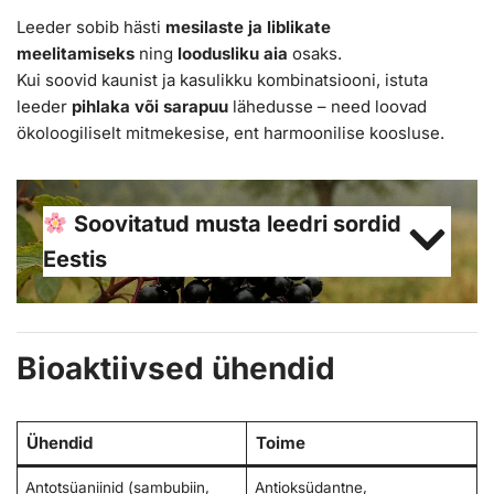
Leeder sobib hästi
mesilaste ja liblikate
meelitamiseks
ning
loodusliku aia
osaks.
Kui soovid kaunist ja kasulikku kombinatsiooni, istuta
leeder
pihlaka või sarapuu
lähedusse – need loovad
ökoloogiliselt mitmekesise, ent harmoonilise koosluse.
Soovitatud musta leedri sordid
Eestis
Bioaktiivsed ühendid
Ühendid
Toime
Antotsüaniinid (sambubiin,
Antioksüdantne,