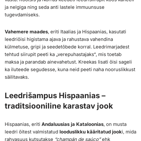
ja nelgiga ning seda anti lastele immuunsuse
tugevdamiseks.
Vahemere maades
, eriti Itaalias ja Hispaanias, kasutati
leedriõisi higistama ajava ja rahustava vahendina
külmetuse, gripi ja seedetõbede korral. Leedrimarjadest
tehtud siirupit peeti ka „verepuhastajaks“, mis toetab
maksa ja parandab ainevahetust. Kreekas lisati õisi sageli
ka iluteede segudesse, kuna neid peeti naha nooruslikkust
säilitavaks.
Leedrišampus Hispaanias –
traditsiooniline karastav jook
Hispaanias, eriti
Andaluusias ja Kataloonias
, on musta
leedri õitest valmistatud
looduslikku kääritatud jook
i, mida
rahvasuus kutsutakse
“champán de saúco”
ehk