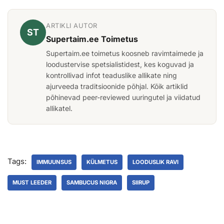
ARTIKLI AUTOR
ST
Supertaim.ee Toimetus
Supertaim.ee toimetus koosneb ravimtaimede ja
loodustervise spetsialistidest, kes koguvad ja
kontrollivad infot teaduslike allikate ning
ajurveeda traditsioonide põhjal. Kõik artiklid
põhinevad peer-reviewed uuringutel ja viidatud
allikatel.
Tags:
IMMUUNSUS
KÜLMETUS
LOODUSLIK RAVI
MUST LEEDER
SAMBUCUS NIGRA
SIIRUP