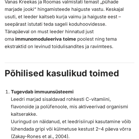
Vanas Kreekas ja Roomas valmistati temast „pühade
marjade jooki“ hingamisteede haiguste vastu. Keskajal
usuti, et leeder kaitseb kurja vaimu ja haiguste eest –
seepärast istutati teda sageli koduhoovidesse.
Tänapäeval on must leeder hinnatud just
oma
immunomoduleeriva toime
poolest ning tema
ekstraktid on levinud toidulisandites ja ravimtees.
Põhilised kasulikud toimed
Tugevdab immuunsüsteemi
Leedri marjad sisaldavad rohkesti C-vitamiini,
flavonoide ja polüfenoole, mis aktiveerivad organismi
kaitserakke.
Uuringud on näidanud, et leedrisiirupi kasutamine võib
lühendada gripi või külmetuse kestust 2–4 päeva võrra
(Zakay-Rones et al., 2004).