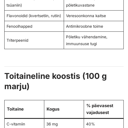
tsüaniin)
põletikuvastane
Flavonoidid (kvertsetiin, rutiin)
Veresoonkonna kaitse
Fenoolhapped
Antimikroobne toime
Põletiku vähendamine,
Triterpeenid
immuunsuse tugi
Toitaineline koostis (100 g
marju)
% päevasest
Toitaine
Kogus
vajadusest
C-vitamiin
36 mg
40%