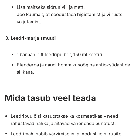
Lisa maitseks sidruniviil ja mett.
Joo kuumalt, et soodustada higistamist ja viiruste
väljutamist.
Leedri-marja smuuti
1 banaan, 1 tl leedripulbrit, 150 ml keefiri
Blenderda ja naudi hommikusöögina antioksüdantide
allikana.
Mida tasub veel teada
Leedripuu õisi kasutatakse ka kosmeetikas – need
rahustavad nahka ja aitavad vähendada punetust.
Leedrimahl sobib värvimiseks ja looduslike siirupite