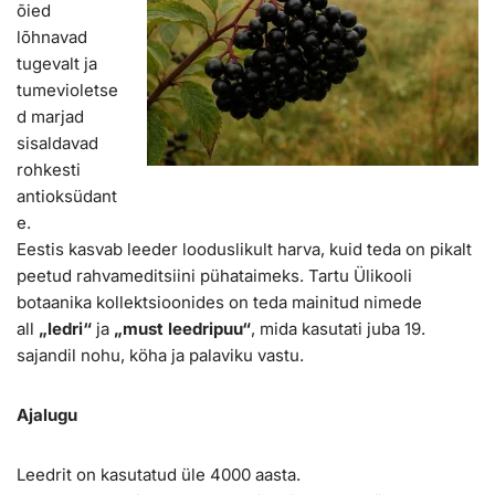
õied
lõhnavad
tugevalt ja
tumevioletse
d marjad
sisaldavad
rohkesti
antioksüdant
e.
Eestis kasvab leeder looduslikult harva, kuid teda on pikalt
peetud rahvameditsiini pühataimeks. Tartu Ülikooli
botaanika kollektsioonides on teda mainitud nimede
all
„ledri“
ja
„must leedripuu“
, mida kasutati juba 19.
sajandil nohu, köha ja palaviku vastu.
Ajalugu
Leedrit on kasutatud üle 4000 aasta.