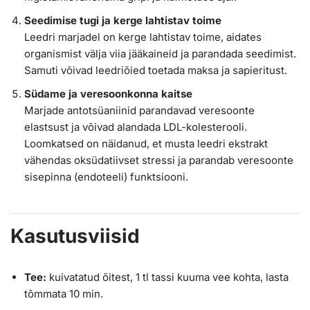
Seedimise tugi ja kerge lahtistav toime
Leedri marjadel on kerge lahtistav toime, aidates
organismist välja viia jääkaineid ja parandada seedimist.
Samuti võivad leedriõied toetada maksa ja sapieritust.
Südame ja veresoonkonna kaitse
Marjade antotsüaniinid parandavad veresoonte
elastsust ja võivad alandada LDL-kolesterooli.
Loomkatsed on näidanud, et musta leedri ekstrakt
vähendas oksüdatiivset stressi ja parandab veresoonte
sisepinna (endoteeli) funktsiooni.
Kasutusviisid
Tee:
kuivatatud õitest, 1 tl tassi kuuma vee kohta, lasta
tõmmata 10 min.