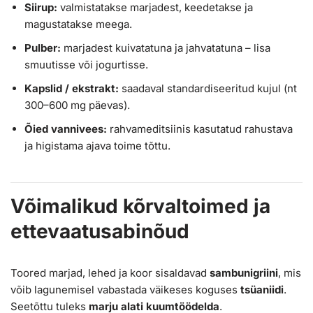
Siirup:
valmistatakse marjadest, keedetakse ja
magustatakse meega.
Pulber:
marjadest kuivatatuna ja jahvatatuna – lisa
smuutisse või jogurtisse.
Kapslid / ekstrakt:
saadaval standardiseeritud kujul (nt
300–600 mg päevas).
Õied vannivees:
rahvameditsiinis kasutatud rahustava
ja higistama ajava toime tõttu.
Võimalikud kõrvaltoimed ja
ettevaatusabinõud
Toored marjad, lehed ja koor sisaldavad
sambunigriini
, mis
võib lagunemisel vabastada väikeses koguses
tsüaniidi
.
Seetõttu tuleks
marju alati kuumtöödelda
.