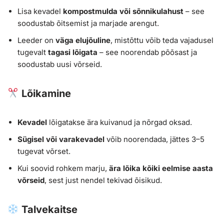
Lisa kevadel
kompostmulda või sõnnikulahust
– see
soodustab õitsemist ja marjade arengut.
Leeder on
väga elujõuline
, mistõttu võib teda vajadusel
tugevalt
tagasi lõigata
– see noorendab põõsast ja
soodustab uusi võrseid.
Lõikamine
Kevadel
lõigatakse ära kuivanud ja nõrgad oksad.
Sügisel või varakevadel
võib noorendada, jättes 3–5
tugevat võrset.
Kui soovid rohkem marju,
ära lõika kõiki eelmise aasta
võrseid
, sest just nendel tekivad õisikud.
Talvekaitse