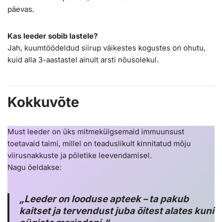
päevas.
Kas leeder sobib lastele?
Jah, kuumtöödeldud siirup väikestes kogustes on ohutu,
kuid alla 3-aastastel ainult arsti nõusolekul.
Kokkuvõte
Must leeder on üks mitmekülgsemaid immuunsust
toetavaid taimi, millel on teaduslikult kinnitatud mõju
viirusnakkuste ja põletike leevendamisel.
Nagu öeldakse:
„Leeder on looduse apteek – ta pakub
kaitset ja tervendust juba õitest alates kuni