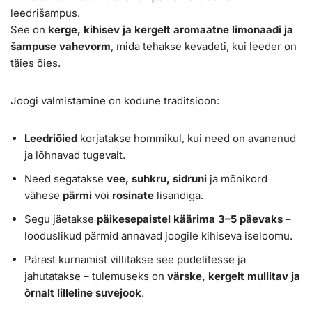
leedrišampus.
See on
kerge, kihisev ja kergelt aromaatne limonaadi ja
šampuse vahevorm
, mida tehakse kevadeti, kui leeder on
täies õies.
Joogi valmistamine on kodune traditsioon:
Leedriõied
korjatakse hommikul, kui need on avanenud
ja lõhnavad tugevalt.
Need segatakse
vee, suhkru, sidruni
ja mõnikord
vähese
pärmi
või
rosinate
lisandiga.
Segu jäetakse
päikesepaistel käärima 3–5 päevaks
–
looduslikud pärmid annavad joogile kihiseva iseloomu.
Pärast kurnamist villitakse see pudelitesse ja
jahutatakse – tulemuseks on
värske, kergelt mullitav ja
õrnalt lilleline suvejook
.