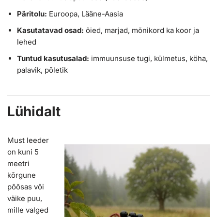
Päritolu:
Euroopa, Lääne-Aasia
Kasutatavad osad:
õied, marjad, mõnikord ka koor ja
lehed
Tuntud kasutusalad:
immuunsuse tugi, külmetus, köha,
palavik, põletik
Lühidalt
Must leeder
on kuni 5
meetri
kõrgune
põõsas või
väike puu,
mille valged