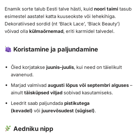
Enamik sorte talub Eesti talve hästi, kuid
noori taimi
tasub
esimestel aastatel katta kuuseokste või lehekihiga.
Dekoratiivsed sordid (nt ‘Black Lace’, ‘Black Beauty’)
võivad olla
külmaõrnemad
, eriti karmidel talvedel.
Koristamine ja paljundamine
Õied korjatakse
juunis–juulis
, kui need on täielikult
avanenud.
Marjad valmivad
augusti lõpus või septembri alguses
–
ainult
täisküpsed viljad
sobivad kasutamiseks.
Leedrit saab paljundada
pistikutega
(kevadel)
või
juurevõsudest (sügisel)
.
Aedniku nipp