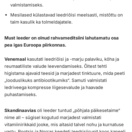
valmistamiseks.
Mesilased külastavad leedriõisi meelsasti, mistõttu on
taim kasulik ka tolmeldajatele.
Must leeder on olnud rahvameditsiini lahutamatu osa
pea igas Euroopa piirkonnas.
Venemaal
kasutati leedriõisi ja -marju palaviku, köha ja
reumaatiliste valude leevendamiseks. Õitest tehti
higistama ajavaid teesid ja marjadest tinktuure, mida peeti
„looduslikuks antibiootikumiks“. Samuti valmistati
ledriveega kompresse liigesevalude ja haavade
puhastamiseks.
Skandinaavias
oli leeder tuntud „põhjala päikesetaime“
nime all – sügisel kogutud marjadest valmistati
vitamiinirikkaid jooke, mis aitasid talvel nohu ja kurnatuse
vastu. Rootsis ja Norras keedeti leedrisiirupit koos kaneeli