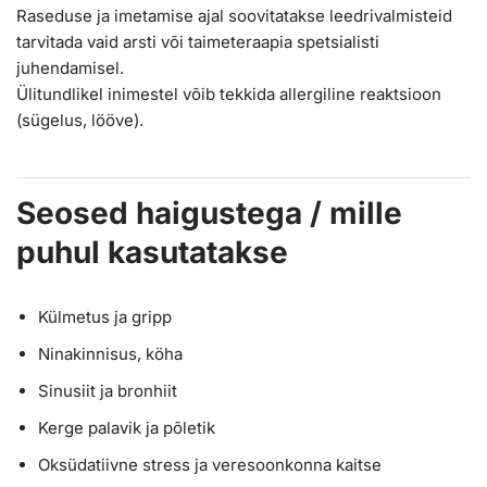
Raseduse ja imetamise ajal soovitatakse leedrivalmisteid
tarvitada vaid arsti või taimeteraapia spetsialisti
juhendamisel.
Ülitundlikel inimestel võib tekkida allergiline reaktsioon
(sügelus, lööve).
Seosed haigustega / mille
puhul kasutatakse
Külmetus ja gripp
Ninakinnisus, köha
Sinusiit ja bronhiit
Kerge palavik ja põletik
Oksüdatiivne stress ja veresoonkonna kaitse