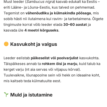
Must leeder (
Sambucus nigra
) kasvab edukalt ka Eestis –
eriti Lääne- ja Lõuna-Eestis, kus talved on pehmemad.
Tegemist on
vähenõudliku ja külmakindla põõsaga
, mis
sobib hästi nii ilutaimena kui ravim- ja tarbetaimena. Õigete
tingimuste korral võib leeder elada
30–60 aastat
ja
kasvada üle
4 meetri kõrguseks
.
Kasvukoht ja valgus
Leeder eelistab
päikeselist või poolvarjulist
kasvukohta.
Täispäikeses annab ta
rohkem õisi ja marju
, kuid talub ka
kerget varju (nt aia servas või viljapuu kõrval).
Tuulevaikne, lõunapoolne sein või hekk on ideaalne koht,
mis kaitseb teda külmatuulte eest.
Muld ja istutamine