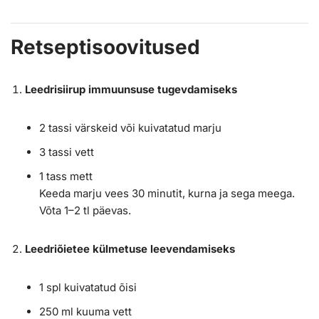
Retseptisoovitused
Leedrisiirup immuunsuse tugevdamiseks
2 tassi värskeid või kuivatatud marju
3 tassi vett
1 tass mett
Keeda marju vees 30 minutit, kurna ja sega meega.
Võta 1–2 tl päevas.
Leedriõietee külmetuse leevendamiseks
1 spl kuivatatud õisi
250 ml kuuma vett