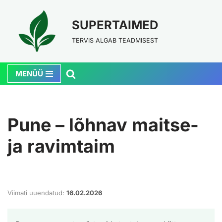
SUPERTAIMED
Skip
to
TERVIS ALGAB TEADMISEST
content
MENÜÜ
Pune – lõhnav maitse-
ja ravimtaim
Viimati uuendatud:
16.02.2026