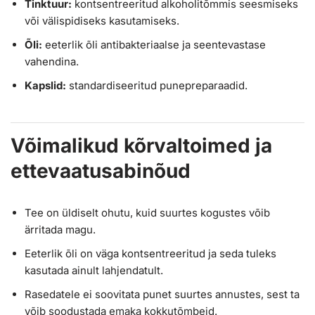
Tinktuur:
kontsentreeritud alkoholitõmmis seesmiseks
või välispidiseks kasutamiseks.
Õli:
eeterlik õli antibakteriaalse ja seentevastase
vahendina.
Kapslid:
standardiseeritud punepreparaadid.
Võimalikud kõrvaltoimed ja
ettevaatusabinõud
Tee on üldiselt ohutu, kuid suurtes kogustes võib
ärritada magu.
Eeterlik õli on väga kontsentreeritud ja seda tuleks
kasutada ainult lahjendatult.
Rasedatele ei soovitata punet suurtes annustes, sest ta
võib soodustada emaka kokkutõmbeid.