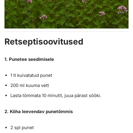
Retseptisoovitused
1. Punetee seedimisele
1 tl kuivatatud punet
200 ml kuuma vett
Lasta tõmmata 10 minutit, juua pärast sööki.
2. Köha leevendav punetõmmis
2 spl punet