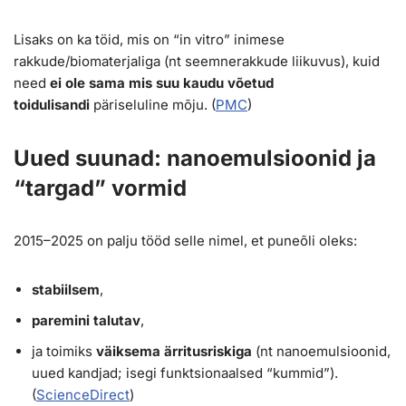
Lisaks on ka töid, mis on “in vitro” inimese
rakkude/biomaterjaliga (nt seemnerakkude liikuvus), kuid
need
ei ole sama mis suu kaudu võetud
toidulisandi
päriseluline mõju. (
PMC
)
Uued suunad: nanoemulsioonid ja
“targad” vormid
2015–2025 on palju tööd selle nimel, et puneõli oleks:
stabiilsem
,
paremini talutav
,
ja toimiks
väiksema ärritusriskiga
(nt nanoemulsioonid,
uued kandjad; isegi funktsionaalsed “kummid”).
(
ScienceDirect
)