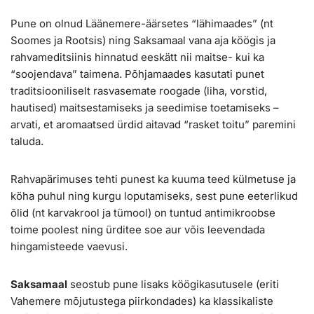
Pune on olnud Läänemere-äärsetes “lähimaades” (nt
Soomes ja Rootsis) ning Saksamaal vana aja köögis ja
rahvameditsiinis hinnatud eeskätt nii maitse- kui ka
“soojendava” taimena. Põhjamaades kasutati punet
traditsiooniliselt rasvasemate roogade (liha, vorstid,
hautised) maitsestamiseks ja seedimise toetamiseks –
arvati, et aromaatsed ürdid aitavad “rasket toitu” paremini
taluda.
Rahvapärimuses tehti punest ka kuuma teed külmetuse ja
köha puhul ning kurgu loputamiseks, sest pune eeterlikud
õlid (nt karvakrool ja tümool) on tuntud antimikroobse
toime poolest ning ürditee soe aur võis leevendada
hingamisteede vaevusi.
Saksamaal
seostub pune lisaks köögikasutusele (eriti
Vahemere mõjutustega piirkondades) ka klassikaliste