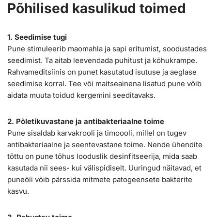
Põhilised kasulikud toimed
1. Seedimise tugi
Pune stimuleerib maomahla ja sapi eritumist, soodustades
seedimist. Ta aitab leevendada puhitust ja kõhukrampe.
Rahvameditsiinis on punet kasutatud isutuse ja aeglase
seedimise korral. Tee või maitseainena lisatud pune võib
aidata muuta toidud kergemini seeditavaks.
2. Põletikuvastane ja antibakteriaalne toime
Pune sisaldab karvakrooli ja timoooli, millel on tugev
antibakteriaalne ja seentevastane toime. Nende ühendite
tõttu on pune tõhus looduslik desinfitseerija, mida saab
kasutada nii sees- kui välispidiselt. Uuringud näitavad, et
puneõli võib pärssida mitmete patogeensete bakterite
kasvu.