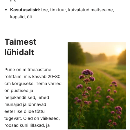
Kasutusviisid:
tee, tinktuur, kuivatatud maitseaine,
kapslid, õli
Taimest
lühidalt
Pune on mitmeaastane
rohttaim, mis kasvab 20–80
cm kõrguseks. Tema varred
on püstised ja
neljakandilised, lehed
munajad ja lõhnavad
eeterlike õlide tõttu
tugevalt. Õied on väikesed,
roosad kuni lillakad, ja