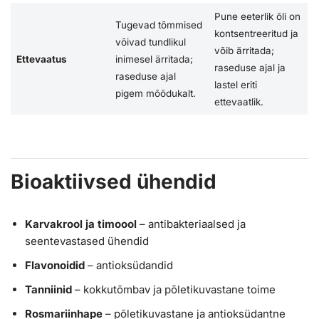
Pune eeterlik õli on
Tugevad tõmmised
kontsentreeritud ja
võivad tundlikul
võib ärritada;
Ettevaatus
inimesel ärritada;
raseduse ajal ja
raseduse ajal
lastel eriti
pigem mõõdukalt.
ettevaatlik.
Bioaktiivsed ühendid
Karvakrool ja timoool
– antibakteriaalsed ja
seentevastased ühendid
Flavonoidid
– antioksüdandid
Tanniinid
– kokkutõmbav ja põletikuvastane toime
Rosmariinhape
– põletikuvastane ja antioksüdantne