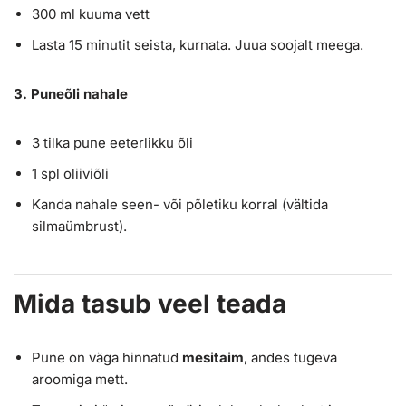
300 ml kuuma vett
Lasta 15 minutit seista, kurnata. Juua soojalt meega.
3. Puneõli nahale
3 tilka pune eeterlikku õli
1 spl oliiviõli
Kanda nahale seen- või põletiku korral (vältida
silmaümbrust).
Mida tasub veel teada
Pune on väga hinnatud
mesitaim
, andes tugeva
aroomiga mett.