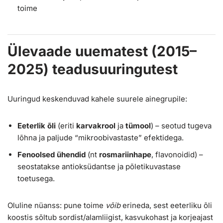
toime
Ülevaade uuematest (2015–
2025) teadusuuringutest
Uuringud keskenduvad kahele suurele ainegrupile:
Eeterlik õli
(eriti
karvakrool
ja
tümool
) – seotud tugeva
lõhna ja paljude “mikroobivastaste” efektidega.
Fenoolsed ühendid
(nt
rosmariinhape
, flavonoidid) –
seostatakse antioksüdantse ja põletikuvastase
toetusega.
Oluline nüanss: pune toime
võib
erineda, sest eeterliku õli
koostis sõltub sordist/alamliigist, kasvukohast ja korjeajast