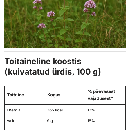
Toitaineline koostis
(kuivatatud ürdis, 100 g)
% päevasest
Toitaine
Kogus
vajadusest*
Energia
265 kcal
13%
Valk
9 g
18%