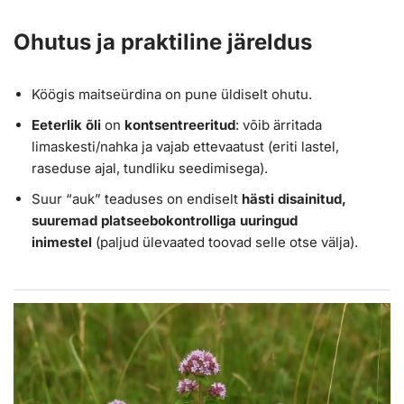
Ohutus ja praktiline järeldus
Köögis maitseürdina on pune üldiselt ohutu.
Eeterlik õli
on
kontsentreeritud
: võib ärritada
limaskesti/nahka ja vajab ettevaatust (eriti lastel,
raseduse ajal, tundliku seedimisega).
Suur “auk” teaduses on endiselt
hästi disainitud,
suuremad platseebokontrolliga uuringud
inimestel
(paljud ülevaated toovad selle otse välja).