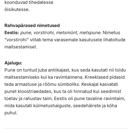
koonduvad tihedatesse
õisikutesse.
Rahvapärased nimetused
Eestis:
pune
,
vorstirohi
,
metsmünt
,
metspune
. Nimetus
“vorstirohi” viitab tema varasemale kasutusele lihatoitude
maitsestamisel.
Ajalugu:
Pune on tuntud juba antiikajast, kus seda kasutati nii toidu
maitsestamiseks kui ka ravimtaimena. Kreeklased pidasid
teda armastuse ja rõõmu sümboliks. Keskajal kasvatati
punet kloostriaedades, kus ta oli hinnatud kui seedimist
toetav ja rahustav taim. Eestis oli pune tavaline ravimtaim,
mida kasutati külmetushaiguste, seedehäirete ja köha
puhul.