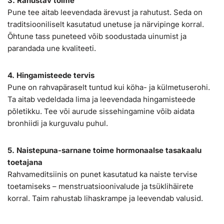
3. Rahustav toime
Pune tee aitab leevendada ärevust ja rahutust. Seda on
traditsiooniliselt kasutatud unetuse ja närvipinge korral.
Õhtune tass puneteed võib soodustada uinumist ja
parandada une kvaliteeti.
4. Hingamisteede tervis
Pune on rahvapäraselt tuntud kui köha- ja külmetuserohi.
Ta aitab vedeldada lima ja leevendada hingamisteede
põletikku. Tee või aurude sissehingamine võib aidata
bronhiidi ja kurguvalu puhul.
5. Naistepuna-sarnane toime hormonaalse tasakaalu
toetajana
Rahvameditsiinis on punet kasutatud ka naiste tervise
toetamiseks – menstruatsioonivalude ja tsüklihäirete
korral. Taim rahustab lihaskrampe ja leevendab valusid.