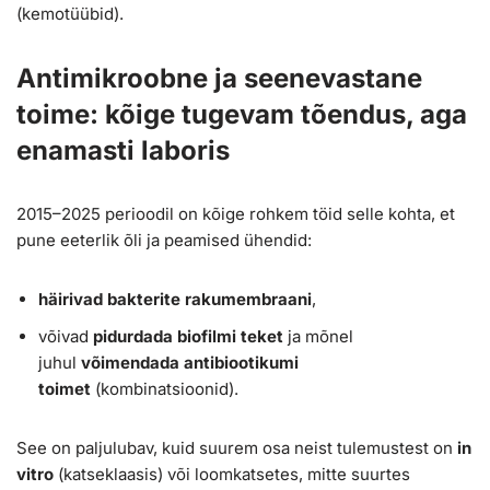
(kemotüübid).
Antimikroobne ja seenevastane
toime: kõige tugevam tõendus, aga
enamasti laboris
2015–2025 perioodil on kõige rohkem töid selle kohta, et
pune eeterlik õli ja peamised ühendid:
häirivad bakterite rakumembraani
,
võivad
pidurdada biofilmi teket
ja mõnel
juhul
võimendada antibiootikumi
toimet
(kombinatsioonid).
See on paljulubav, kuid suurem osa neist tulemustest on
in
vitro
(katseklaasis) või loomkatsetes, mitte suurtes