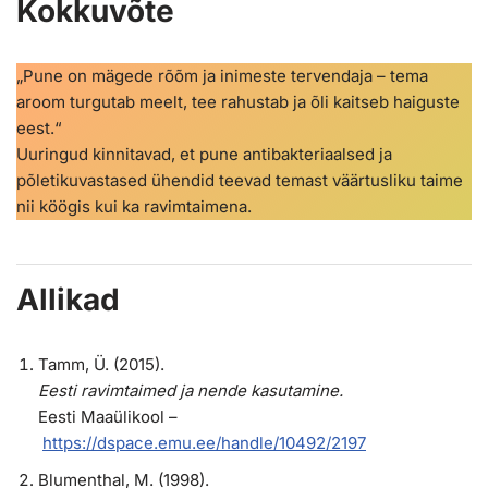
Kokkuvõte
„Pune on mägede rõõm ja inimeste tervendaja – tema
aroom turgutab meelt, tee rahustab ja õli kaitseb haiguste
eest.“
Uuringud kinnitavad, et pune antibakteriaalsed ja
põletikuvastased ühendid teevad temast väärtusliku taime
nii köögis kui ka ravimtaimena.
Allikad
Tamm, Ü. (2015).
Eesti ravimtaimed ja nende kasutamine.
Eesti Maaülikool –
https://dspace.emu.ee/handle/10492/2197
Blumenthal, M. (1998).