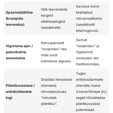
Sarnane toime
Võib leevendada
Spasmolüütiline
kirjeldatud
kergeid
(krampide
rahvameditsiinis
silelihaspingeid
leevendus)
(seedetrakti
(seedetrakt).
ebamugavus).
Samuti
Rahvapäraselt
Higistama ajav /
“soojendav” ja
“soojendav” tee,
palavikuline
higistamist
mida joodi
enesetunne
soodustav tee
külmetuse alguses.
traditsioonides.
Tugev
Sisaldab fenoolseid
antioksüdantsete
Põletikuvastane /
ühendeid;
ühendite maine
antioksüdantne
rahvakasutuses
(rosmariinhape jm);
tugi
“rahustab
sageli rõhutatakse
põletikku”.
põletikuvastast
potentsiaali.