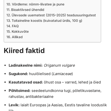
Võrdleme: nõmm-liivatee ja pune
Bioaktiivsed ühendid
Ülevaade uuematest (2015–2025) teadusuuringutest
Toitaineline koostis (kuivatatud ürdis, 100 g)
FAQ
Kokkuvõte
Allikad
Kiired faktid
Ladinakeelne nimi:
Origanum vulgare
Sugukond:
huulõielised (
Lamiaceae
)
Kasutatavad osad:
õhust osa – varred, lehed ja õied
Põhitoimed:
seedeelundkonna tugi, põletikuvastane,
rahustav, antibakteriaalne
Levik:
laialt Euroopas ja Aasias, Eestis tavaline looduslik
liik