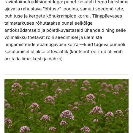
ravimtaimetraditsioonidega: punet kasutati teena higistama
ajava ja rahustava “õhtuse” joogina, samuti seedehäirete,
puhituse ja kergete kõhukrampide korral. Tänapäevases
taimetarkuses rõhutatakse punel eelkõige
antioksüdantseid ja põletikuvastaseid ühendeid ning selle
võimalikku toetavat rolli seedimisel ja ülemiste
hingamisteede ebamugavuse korral—kuid tugeva puneõli
kasutamisel ollakse ettevaatlik (kontsentreeritud õli võib
ärritada limaskesti ja nahka).