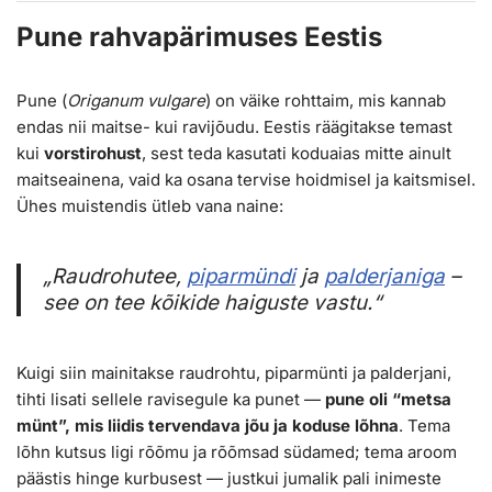
Pune rahvapärimuses Eestis
Pune (
Origanum vulgare
) on väike rohttaim, mis kannab
endas nii maitse- kui ravijõudu. Eestis räägitakse temast
kui
vorstirohust
, sest teda kasutati koduaias mitte ainult
maitseainena, vaid ka osana tervise hoidmisel ja kaitsmisel.
Ühes muistendis ütleb vana naine:
„Raudrohutee,
piparmündi
ja
palderjaniga
–
see on tee kõikide haiguste vastu.“
Kuigi siin mainitakse raudrohtu, piparmünti ja palderjani,
tihti lisati sellele ravisegule ka punet —
pune oli “metsa
münt”, mis liidis tervendava jõu ja koduse lõhna
. Tema
lõhn kutsus ligi rõõmu ja rõõmsad südamed; tema aroom
päästis hinge kurbusest — justkui jumalik pali inimeste