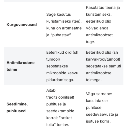
Kasutatud teena ja
Sage kasutus
kuristamiseks;
kuristamiseks (tee),
eeterlikud õlid
Kurguvaevused
kuna on aromaatne
võivad anda
ja “puhastav”.
antimikroobset
tuge.
Eeterlikud õlid (sh
Eeterlikud õlid (sh
tümool)
karvakrool/tümool)
Antimikroobne
seostatakse
seostatakse samuti
toime
mikroobide kasvu
antimikroobse
pidurdamisega.
toimega.
Aitab
Väga sarnane:
traditsiooniliselt
kasutatakse
Seedimine,
puhituse ja
puhituse,
puhitused
seedekrampide
seedevaevuste ja
korral; “rasket
isutuse korral.
toitu” toetav.