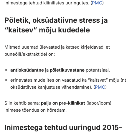
inimestega tehtud kliinilistes uuringutes. (
PMC
)
Põletik, oksüdatiivne stress ja
“kaitsev” mõju kudedele
Mitmed uuemad ülevaated ja katsed kirjeldavad, et
puneõlil/ekstraktidel on:
antioksüdantne
ja
põletikuvastane
potentsiaal,
erinevates mudelites on vaadatud ka “kaitsvat” mõju (nt
oksüdatiivse kahjustuse vähendamine). (
PMC
)
Siin kehtib sama:
palju on pre-kliinikat
(labor/loom),
inimese tõendus on hõredam.
Inimestega tehtud uuringud 2015–