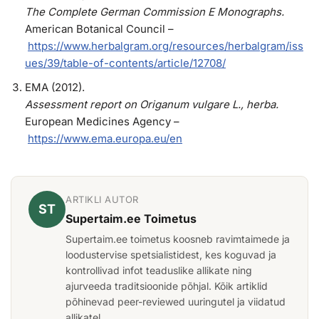
The Complete German Commission E Monographs.
American Botanical Council –
https://www.herbalgram.org/resources/herbalgram/iss
ues/39/table-of-contents/article/12708/
EMA (2012).
Assessment report on Origanum vulgare L., herba.
European Medicines Agency –
https://www.ema.europa.eu/en
ARTIKLI AUTOR
ST
Supertaim.ee Toimetus
Supertaim.ee toimetus koosneb ravimtaimede ja
loodustervise spetsialistidest, kes koguvad ja
kontrollivad infot teaduslike allikate ning
ajurveeda traditsioonide põhjal. Kõik artiklid
põhinevad peer-reviewed uuringutel ja viidatud
allikatel.