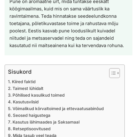
Pune on aromaatne ürt, mida tuntakse eeskätt
köögimaailmas, kuid mis on sama väärtuslik ka
ravimtaimena. Teda hinnatakse seedeelundkonna
toetajana, põletikuvastase toime ja rahustava mõju
poolest. Eestis kasvab pune looduslikult kuivadel
niitudel ja metsaservadel ning teda on sajandeid
kasutatud nii maitseainena kui ka tervendava rohuna.
Sisukord
Kiired faktid
Taimest lühidalt
Põhilised kasulikud toimed
Kasutusviisid
Võimalikud kõrvaltoimed ja ettevaatusabinõud
Seosed haigustega
Kasutus lähimaades ja Saksamaal
Retseptisoovitused
Mida tasub veel teada