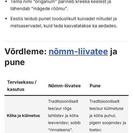
Tema nimi “origanum” pärineb kreeka keelest ja
tähendab “mägede rõõmu”.
Eestis leidub punet looduslikult kuivadel niitudel ja
metsaservadel, kuid teda kasvatatakse ka aedades.
Võrdleme:
nõmm-liivatee
ja
pune
Tervisekasu /
Nõmm-liivatee
Pune
kasutus
Traditsiooniliselt
Traditsiooniliselt
tee/aur röga
tee/aur külmetuse
Köha ja külmetus
lahtistav ja köha
ja köha puhul;
leevendav; sobib
pigem soojendav ja
“rinnateena”.
toetav.