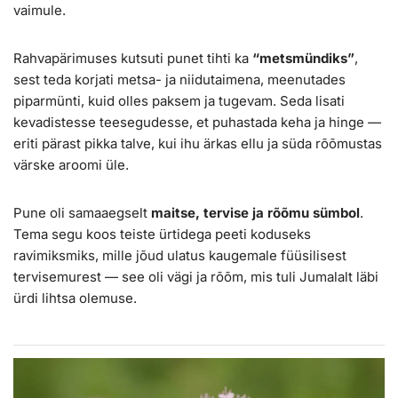
vaimule.
Rahvapärimuses kutsuti punet tihti ka
“metsmündiks”
,
sest teda korjati metsa- ja niidutaimena, meenutades
piparmünti, kuid olles paksem ja tugevam. Seda lisati
kevadistesse teesegudesse, et puhastada keha ja hinge —
eriti pärast pikka talve, kui ihu ärkas ellu ja süda rõõmustas
värske aroomi üle.
Pune oli samaaegselt
maitse, tervise ja rõõmu sümbol
.
Tema segu koos teiste ürtidega peeti koduseks
ravimiksmiks, mille jõud ulatus kaugemale füüsilisest
tervisemurest — see oli vägi ja rõõm, mis tuli Jumalalt läbi
ürdi lihtsa olemuse.