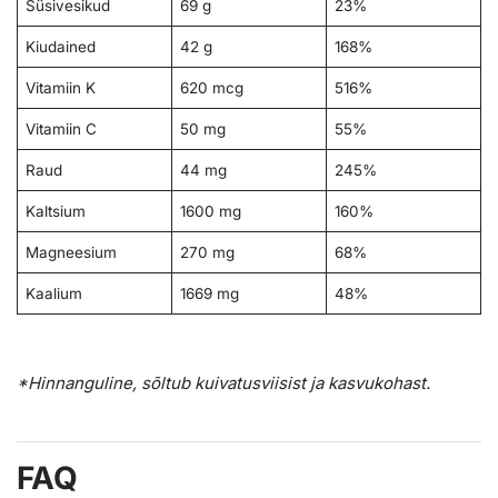
Süsivesikud
69 g
23%
Kiudained
42 g
168%
Vitamiin K
620 mcg
516%
Vitamiin C
50 mg
55%
Raud
44 mg
245%
Kaltsium
1600 mg
160%
Magneesium
270 mg
68%
Kaalium
1669 mg
48%
*Hinnanguline, sõltub kuivatusviisist ja kasvukohast.
FAQ