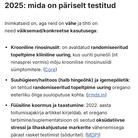
2025: mida on päriselt testitud
Inimkatseid on, aga neid on
vähe
ja tihti on
need
väiksemad/konkreetse kasutusega
:
Krooniline rinosinusiit
: on avaldatud
randomiseeritud
topeltpime kliiniline uuring
, kus uuriti puneõli (nt
ninasprei vormis) mõju kroonilise rinosinusiidi
sümptomitele. (
Core
)
Suuhügieen/halitoos (halb hingeõhk) ja igemepõletik
:
on tehtud
randomiseeritud topeltpime uuring
oregano
eeterliku õliga suuloputuse kohta. (
jrmds.in
)
Füüsiline koormus ja taastumine
: 2022. aasta
toitumisajakirja artikkel kirjeldab, et oregano
tarbimine/suplementatsioon oli seotud
oksüdatiivse
stressi ja lihaskahjustuse markerite
vähenemisega
pärast rasket testimist (sõduritel). (
MDPI
)