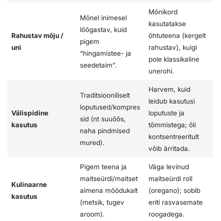
Mõnikord
Mõnel inimesel
kasutatakse
lõõgastav, kuid
Rahustav mõju /
õhtuteena (kergelt
pigem
uni
rahustav), kuigi
“hingamistee- ja
pole klassikaline
seedetaim”.
unerohi.
Harvem, kuid
Traditsiooniliselt
leidub kasutusi
loputused/kompres
Välispidine
loputuste ja
sid (nt suuõõs,
kasutus
tõmmistega; õli
naha pindmised
kontsentreeritult
mured).
võib ärritada.
Pigem teena ja
Väga levinud
maitseürdi/maitset
maitseürdi roll
Kulinaarne
aimena mõõdukalt
(oregano); sobib
kasutus
(metsik, tugev
eriti rasvasemate
aroom).
roogadega.